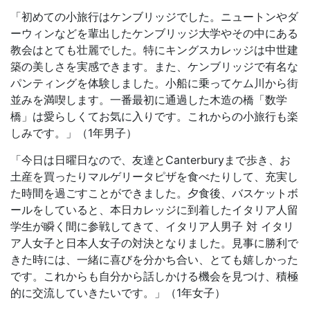
「初めての小旅行はケンブリッジでした。ニュートンやダ
ーウィンなどを輩出したケンブリッジ大学やその中にある
教会はとても壮麗でした。特にキングスカレッジは中世建
築の美しさを実感できます。また、ケンブリッジで有名な
パンティングを体験しました。小船に乗ってケム川から街
並みを満喫します。一番最初に通過した木造の橋「数学
橋」は愛らしくてお気に入りです。これからの小旅行も楽
しみです。」（1年男子）
「今日は日曜日なので、友達とCanterburyまで歩き、お
土産を買ったりマルゲリータピザを食べたりして、充実し
た時間を過ごすことができました。夕食後、バスケットボ
ールをしていると、本日カレッジに到着したイタリア人留
学生が瞬く間に参戦してきて、イタリア人男子 対 イタリ
ア人女子と日本人女子の対決となりました。見事に勝利で
きた時には、一緒に喜びを分かち合い、とても嬉しかった
です。これからも自分から話しかける機会を見つけ、積極
的に交流していきたいです。」（1年女子）