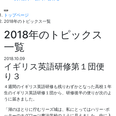
Menu
トップページ
2018年のトピックス一覧
2018年のトピックス
一覧
2018.10.09
イギリス英語研修第１団便
り３
４週間のイギリス英語研修も残りわずかとなった高校１年
生のイギリス英語研修１団から、研修後半の便りが次のよ
うに届きました。
「湖のほとりに佇むリーズ城は、私にとってはハリー･ポ
ッターのホグワーツ魔法学校のように見えました。中に入