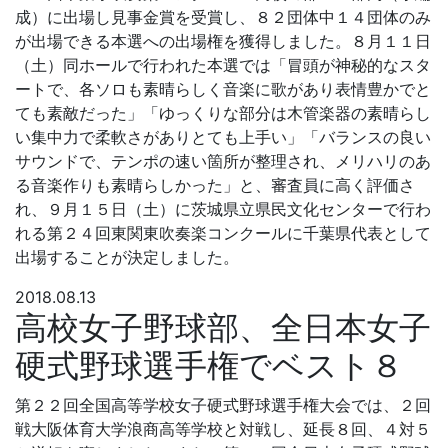
成）に出場し見事金賞を受賞し、８２団体中１４団体のみ
が出場できる本選への出場権を獲得しました。８月１１日
（土）同ホールで行われた本選では「冒頭が神秘的なスタ
ートで、各ソロも素晴らしく音楽に歌があり表情豊かでと
ても素敵だった」「ゆっくりな部分は木管楽器の素晴らし
い集中力で柔軟さがありとても上手い」「バランスの良い
サウンドで、テンポの速い箇所が整理され、メリハリのあ
る音楽作りも素晴らしかった」と、審査員に高く評価さ
れ、９月１５日（土）に茨城県立県民文化センターで行わ
れる第２４回東関東吹奏楽コンクールに千葉県代表として
出場することが決定しました。
2018.08.13
高校女子野球部、全日本女子
硬式野球選手権でベスト８
第２２回全国高等学校女子硬式野球選手権大会では、２回
戦大阪体育大学浪商高等学校と対戦し、延長８回、４対５