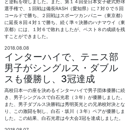
と逆転を喫しました。また、第１４回全日本女子硬式野球
選手権で、１回戦は備長RASH（愛知県）に７対０で５回
コールドで勝ち、２回戦はスポーツカンパニー（東京都）
に延長８回４対１で勝ち、続く準々決勝のハナマウイ（東
京都）には、１対６で敗れましたが、ベスト８の成績を残
すことができました。
2018.08.08
インターハイで、テニス部
男子がシングルス・ダブル
スも優勝し、3冠達成
高校日本一の座を決めるインターハイで男子団体優勝に続
き、男子シングルスで白石光君（３年）が優勝しました。
また、男子ダブルス決勝戦は秀明英光との兄弟校対決とな
り、この激闘を制し、白石・坂川（３年）ペアが優勝しま
した。この結果、白石光君は今大会3冠を達成しました。
2018.08.07