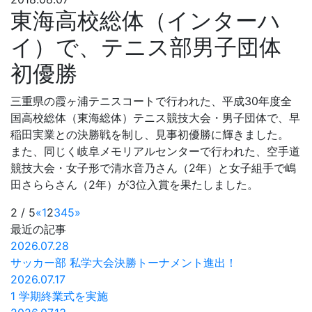
東海高校総体（インターハ
イ）で、テニス部男子団体
初優勝
三重県の霞ヶ浦テニスコートで行われた、平成30年度全
国高校総体（東海総体）テニス競技大会・男子団体で、早
稲田実業との決勝戦を制し、見事初優勝に輝きました。
また、同じく岐阜メモリアルセンターで行われた、空手道
競技大会・女子形で清水音乃さん（2年）と女子組手で嶋
田さららさん（2年）が3位入賞を果たしました。
2 / 5
«
1
2
3
4
5
»
最近の記事
2026.07.28
サッカー部 私学大会決勝トーナメント進出！
2026.07.17
1 学期終業式を実施