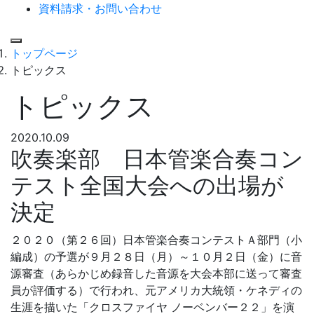
資料請求・お問い合わせ
Menu
トップページ
トピックス
トピックス
2020.10.09
吹奏楽部 日本管楽合奏コン
テスト全国大会への出場が
決定
２０２０（第２６回）日本管楽合奏コンテストＡ部門（小
編成）の予選が９月２８日（月）～１０月２日（金）に音
源審査（あらかじめ録音した音源を大会本部に送って審査
員が評価する）で行われ、元アメリカ大統領・ケネディの
生涯を描いた「クロスファイヤ ノーベンバー２２」を演