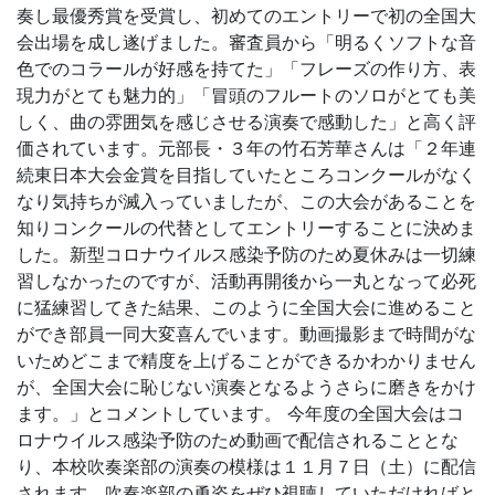
奏し最優秀賞を受賞し、初めてのエントリーで初の全国大
会出場を成し遂げました。審査員から「明るくソフトな音
色でのコラールが好感を持てた」「フレーズの作り方、表
現力がとても魅力的」「冒頭のフルートのソロがとても美
しく、曲の雰囲気を感じさせる演奏で感動した」と高く評
価されています。元部長・３年の竹石芳華さんは「２年連
続東日本大会金賞を目指していたところコンクールがなく
なり気持ちが滅入っていましたが、この大会があることを
知りコンクールの代替としてエントリーすることに決めま
した。新型コロナウイルス感染予防のため夏休みは一切練
習しなかったのですが、活動再開後から一丸となって必死
に猛練習してきた結果、このように全国大会に進めること
ができ部員一同大変喜んでいます。動画撮影まで時間がな
いためどこまで精度を上げることができるかわかりません
が、全国大会に恥じない演奏となるようさらに磨きをかけ
ます。」とコメントしています。 今年度の全国大会はコ
ロナウイルス感染予防のため動画で配信されることとな
り、本校吹奏楽部の演奏の模様は１１月７日（土）に配信
されます。吹奏楽部の勇姿をぜひ視聴していただければと